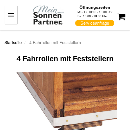
Öffnungszeiten
Mo - Fr: 10:00 - 18:00 Uhr
Toggle
Sa: 10:00 - 18:00 Uhr
Navigation
Serviceanfrage
Startseite
4 Fahrrollen mit Feststellern
4 Fahrrollen mit Feststellern