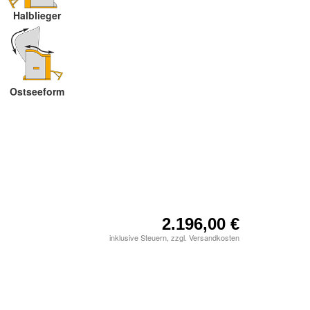
Halblieger
Ostseeform
2.196,00 €
inklusive Steuern, zzgl. Versandkosten