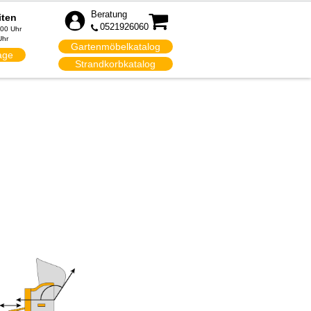
Beratung
iten
0521926060
:00 Uhr
Uhr
Gartenmöbelkatalog
age
Strandkorbkatalog