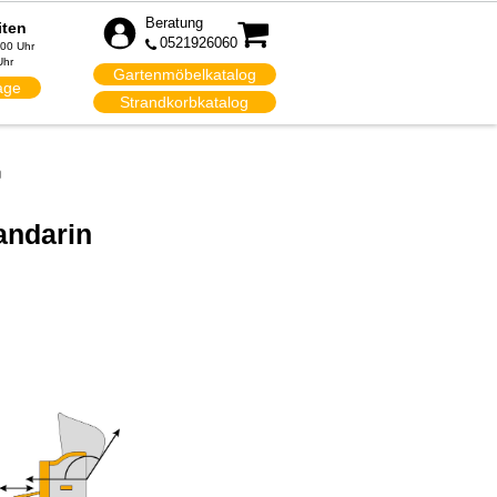
Beratung
iten
0521926060
:00 Uhr
Uhr
Gartenmöbelkatalog
age
Strandkorbkatalog
n
andarin