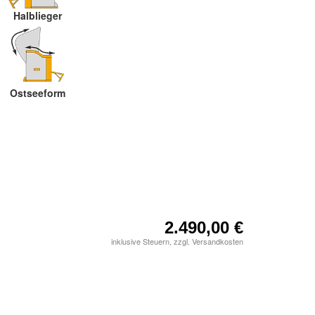
Halblieger
Ostseeform
2.490,00 €
inklusive Steuern, zzgl. Versandkosten