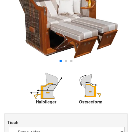
Halblieger
Ostseeform
Tisch