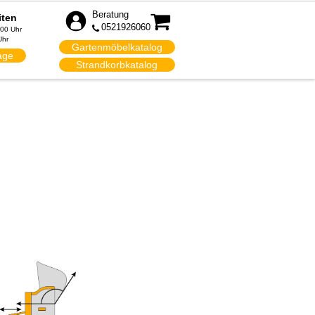
Beratung
iten
0521926060
:00 Uhr
Uhr
Gartenmöbelkatalog
age
Strandkorbkatalog