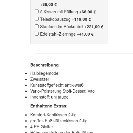
+
36,00 €
2 Kissen mit Füllung
+
68,00 €
Teleskopauszug
+
119,00 €
Staufach im Rückenteil
+
221,00 €
Edelstahl-Zierringe
+
41,00 €
Beschreibung
Halbliegemodell
Zweisitzer
Kunststoffgeflecht antik-weiß
Vario-Polsterung Stoff-Dessin: Vito
Innenstoff: uni taupe
Enthaltene Extras:
Komfort-Kopfkissen 2-tlg.
großes Fußstützenkissen 2-tlg.
4 PE-Gleiter
Höhenverstellung der Fußstützen