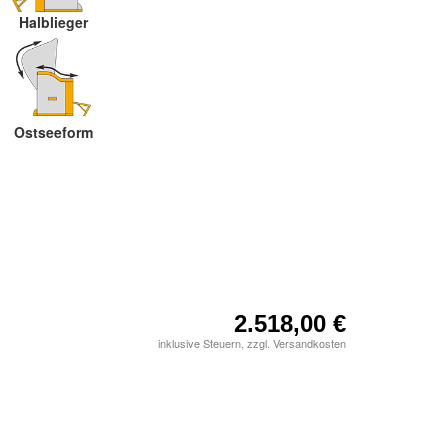
Halblieger
Ostseeform
2.518,00 €
inklusive Steuern, zzgl. Versandkosten