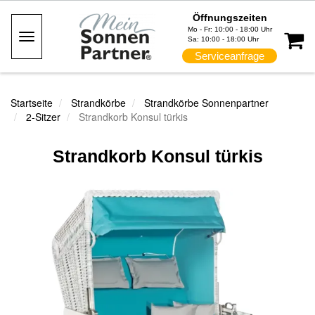
Öffnungszeiten
Mo - Fr: 10:00 - 18:00 Uhr
Toggle
Sa: 10:00 - 18:00 Uhr
Navigation
Serviceanfrage
Startseite
Strandkörbe
Strandkörbe Sonnenpartner
2-Sitzer
Strandkorb Konsul türkis
Strandkorb Konsul türkis