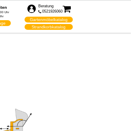
Beratung
iten
0521926060
:00 Uhr
Uhr
Gartenmöbelkatalog
age
Strandkorbkatalog