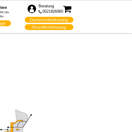
Beratung
iten
0521926060
:00 Uhr
Uhr
Gartenmöbelkatalog
age
Strandkorbkatalog