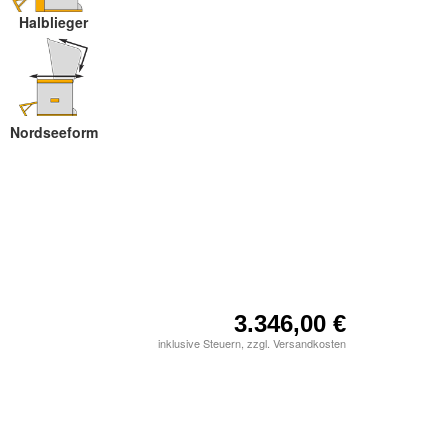
Halblieger
Nordseeform
3.346,00 €
inklusive Steuern, zzgl. Versandkosten