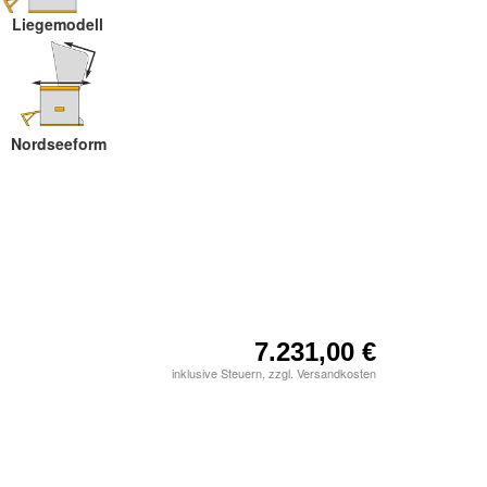
Liegemodell
Nordseeform
7.231,00 €
inklusive Steuern, zzgl. Versandkosten