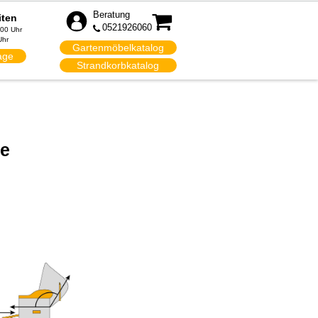
Beratung
iten
0521926060
:00 Uhr
Uhr
Gartenmöbelkatalog
age
Strandkorbkatalog
pe