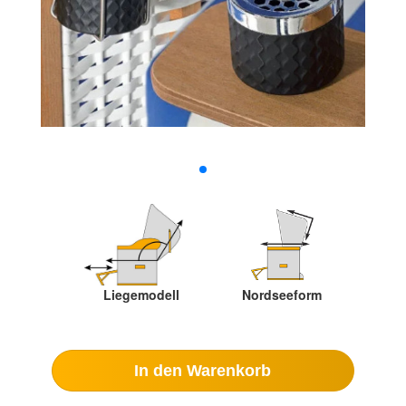
Liegemodell
Nordseeform
In den Warenkorb